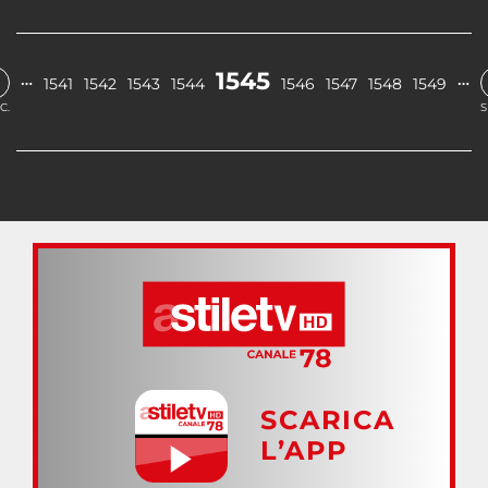
1545
…
…
1541
1542
1543
1544
1546
1547
1548
1549
C.
S
SCARICA
L’APP