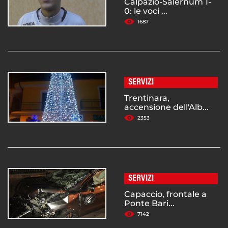
Calpazio-Salernum 1-
0: le voci ...
1687
SERVIZI
Trentinara,
accensione dell'Alb...
2353
SERVIZI
Capaccio, frontale a
Ponte Bari...
7142