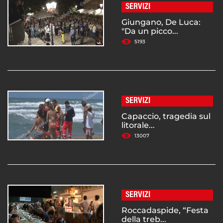
SERVIZI
Giungano, De Luca:
"Da un picco...
5193
SERVIZI
Capaccio, tragedia sul
litorale...
13007
SERVIZI
Roccadaspide, “Festa
della treb...