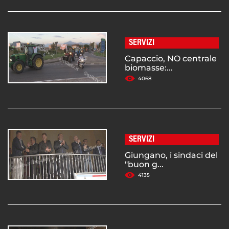
SERVIZI
Capaccio, NO centrale
biomasse:...
4068
SERVIZI
Giungano, i sindaci del
"buon g...
4135