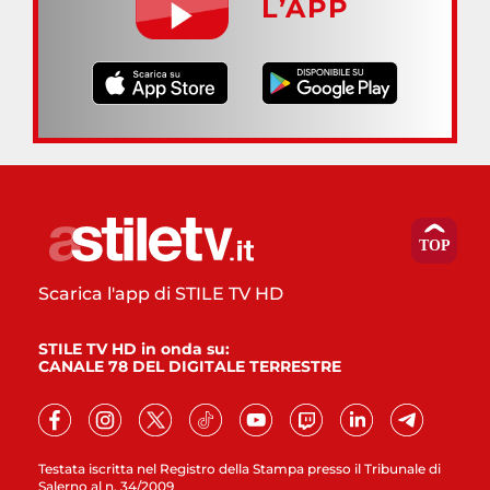
L’APP
Scarica l'app di STILE TV HD
STILE TV HD in onda su:
CANALE 78 DEL DIGITALE TERRESTRE
Testata iscritta nel Registro della Stampa presso il Tribunale di
Salerno al n. 34/2009