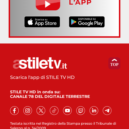
L’APP
Scarica l'app di STILE TV HD
STILE TV HD in onda su:
CANALE 78 DEL DIGITALE TERRESTRE
Testata iscritta nel Registro della Stampa presso il Tribunale di
Salerno al n. 34/2009