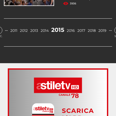
3936
2015
…
…
2011
2012
2013
2014
2016
2017
2018
2019
C.
S
SCARICA