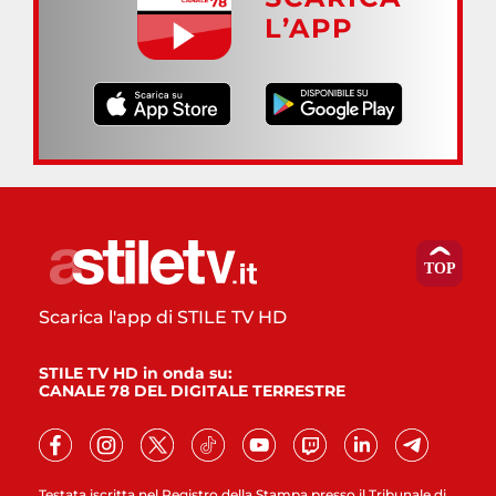
L’APP
Scarica l'app di STILE TV HD
STILE TV HD in onda su:
CANALE 78 DEL DIGITALE TERRESTRE
Testata iscritta nel Registro della Stampa presso il Tribunale di