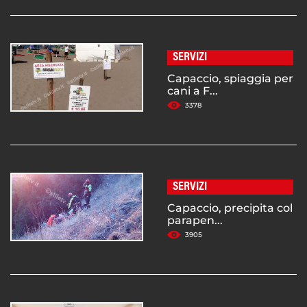
SERVIZI
Capaccio, spiaggia per
cani a F...
3378
SERVIZI
Capaccio, precipita col
parapen...
3905