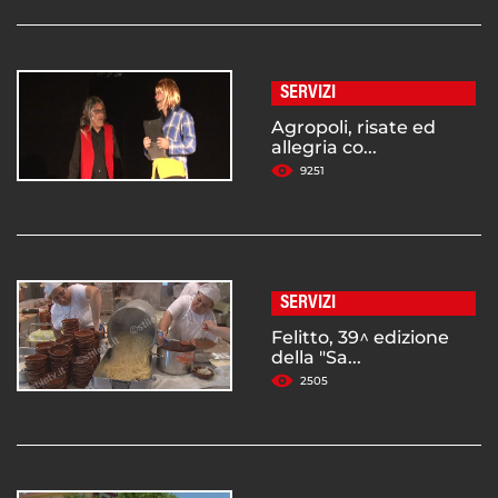
SERVIZI
Agropoli, risate ed
allegria co...
9251
SERVIZI
Felitto, 39^ edizione
della "Sa...
2505