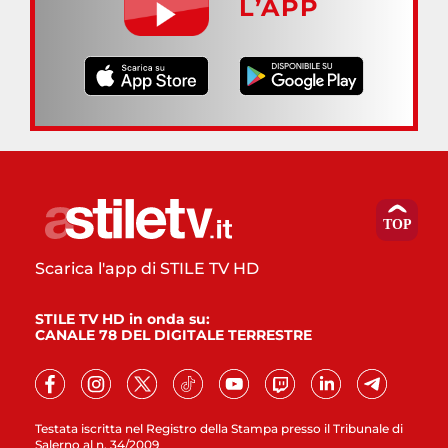
L’APP
Scarica l'app di STILE TV HD
STILE TV HD in onda su:
CANALE 78 DEL DIGITALE TERRESTRE
Testata iscritta nel Registro della Stampa presso il Tribunale di
Salerno al n. 34/2009