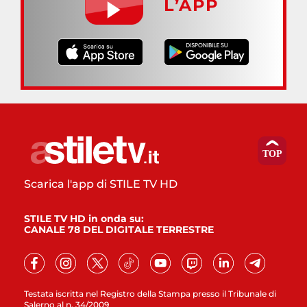
L’APP
Scarica l'app di STILE TV HD
STILE TV HD in onda su:
CANALE 78 DEL DIGITALE TERRESTRE
Testata iscritta nel Registro della Stampa presso il Tribunale di
Salerno al n. 34/2009