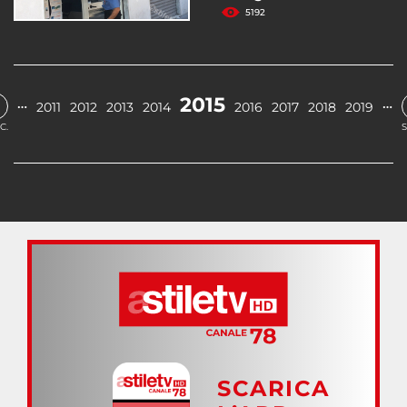
5192
2015
…
…
2011
2012
2013
2014
2016
2017
2018
2019
C.
S
SCARICA