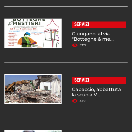
SERVIZI
Giungano, al via
"Botteghe & me...
5322
SERVIZI
Capaccio, abbattuta
la scuola V...
4155