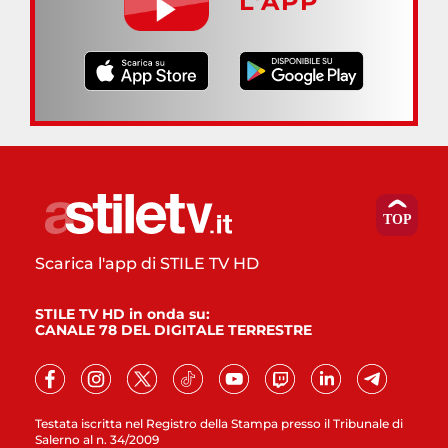
L’APP
Scarica l'app di STILE TV HD
STILE TV HD in onda su:
CANALE 78 DEL DIGITALE TERRESTRE
Testata iscritta nel Registro della Stampa presso il Tribunale di
Salerno al n. 34/2009