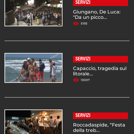
SERVIZI
Giungano, De Luca:
"Da un picco...
5193
SERVIZI
Capaccio, tragedia sul
litorale...
13007
SERVIZI
Roccadaspide, “Festa
della treb...