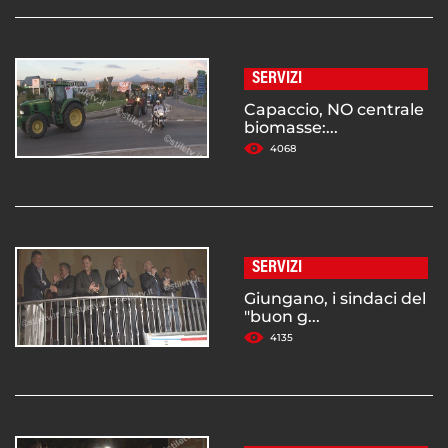
SERVIZI
Capaccio, NO centrale
biomasse:...
4068
SERVIZI
Giungano, i sindaci del
"buon g...
4135