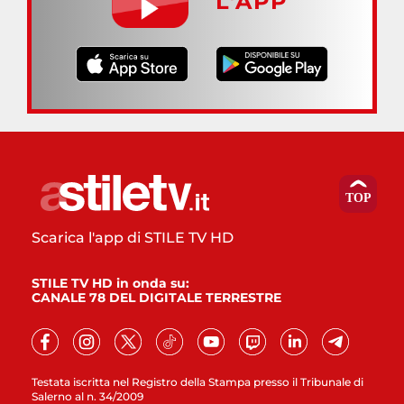
L’APP
Scarica l'app di STILE TV HD
STILE TV HD in onda su:
CANALE 78 DEL DIGITALE TERRESTRE
Testata iscritta nel Registro della Stampa presso il Tribunale di
Salerno al n. 34/2009