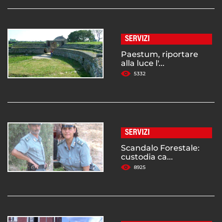
SERVIZI
Paestum, riportare
alla luce l'...
5332
SERVIZI
Scandalo Forestale:
custodia ca...
8925