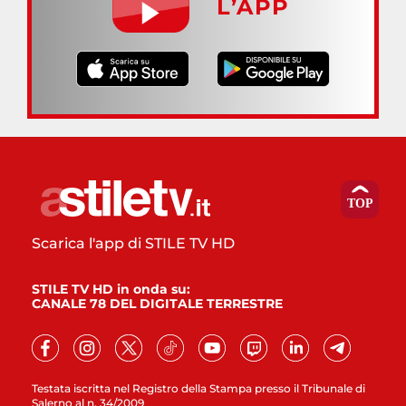
L’APP
Scarica l'app di STILE TV HD
STILE TV HD in onda su:
CANALE 78 DEL DIGITALE TERRESTRE
Testata iscritta nel Registro della Stampa presso il Tribunale di
Salerno al n. 34/2009