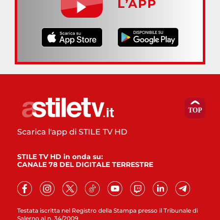
L’APP
Scarica l'app di STILE TV HD
STILE TV HD in onda su:
CANALE 78 DEL DIGITALE TERRESTRE
Testata iscritta nel Registro della Stampa presso il Tribunale di
Salerno al n. 34/2009