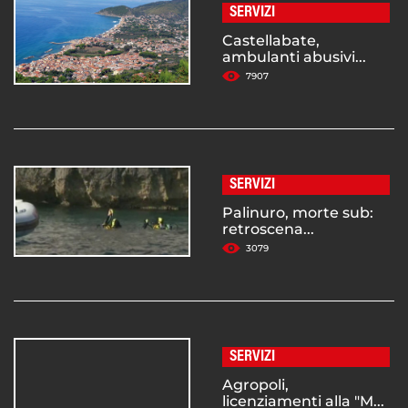
SERVIZI
Castellabate,
ambulanti abusivi...
7907
SERVIZI
Palinuro, morte sub:
retroscena...
3079
SERVIZI
Agropoli,
licenziamenti alla "M...