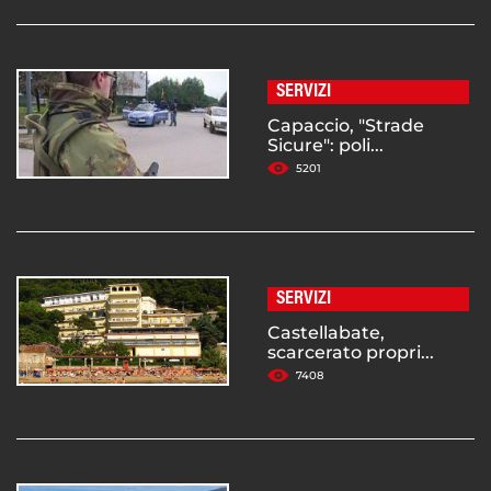
SERVIZI
Capaccio, "Strade
Sicure": poli...
5201
SERVIZI
Castellabate,
scarcerato propri...
7408