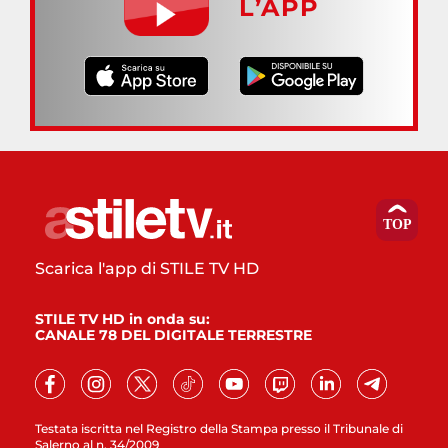
L’APP
Scarica l'app di STILE TV HD
STILE TV HD in onda su:
CANALE 78 DEL DIGITALE TERRESTRE
Testata iscritta nel Registro della Stampa presso il Tribunale di
Salerno al n. 34/2009