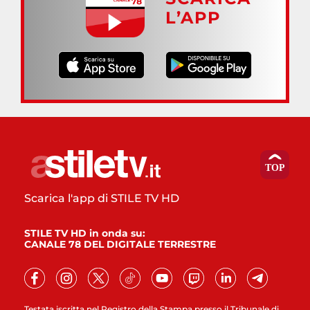
L’APP
Scarica l'app di STILE TV HD
STILE TV HD in onda su:
CANALE 78 DEL DIGITALE TERRESTRE
Testata iscritta nel Registro della Stampa presso il Tribunale di