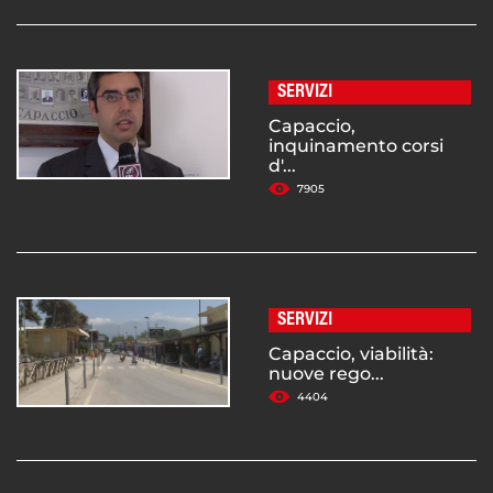
SERVIZI
Capaccio,
inquinamento corsi
d'...
7905
SERVIZI
Capaccio, viabilità:
nuove rego...
4404