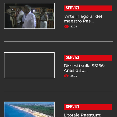
SERVIZI
"Arte in agorà" del
maestro Pas...
5209
SERVIZI
Dissesti sulla SS166:
Anas disp...
3524
SERVIZI
Litorale Paestum: