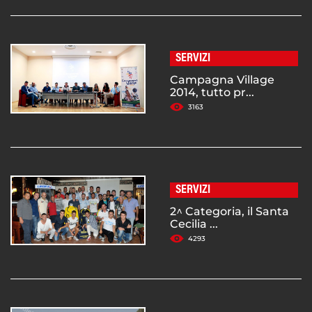
SERVIZI
Campagna Village
2014, tutto pr...
3163
SERVIZI
2^ Categoria, il Santa
Cecilia ...
4293