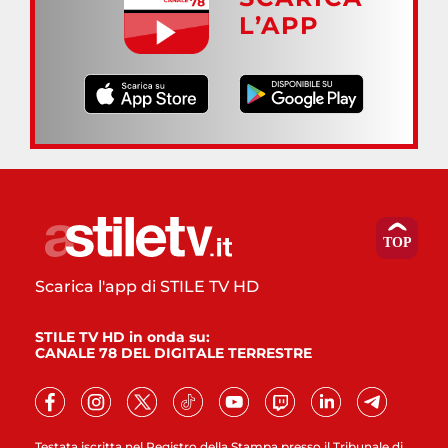
L’APP
Scarica l'app di STILE TV HD
STILE TV HD in onda su:
CANALE 78 DEL DIGITALE TERRESTRE
Testata iscritta nel Registro della Stampa presso il Tribunale di