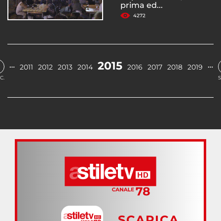
prima ed...
4272
2015
…
…
2011
2012
2013
2014
2016
2017
2018
2019
C.
S
SCARICA