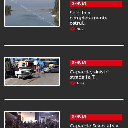
SERVIZI
Sele, foce
completamente
ostrui...
9132
SERVIZI
Capaccio, sinistri
stradali a T...
6323
SERVIZI
Capaccio Scalo, al via