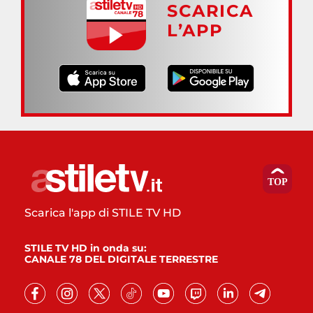
SCARICA
L’APP
Scarica l'app di STILE TV HD
STILE TV HD in onda su:
CANALE 78 DEL DIGITALE TERRESTRE