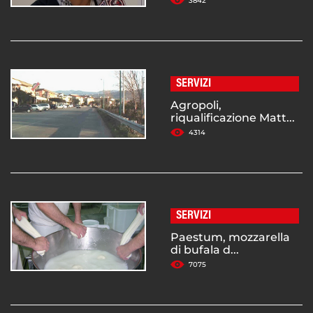
3842
SERVIZI
Agropoli,
riqualificazione Matt...
4314
SERVIZI
Paestum, mozzarella
di bufala d...
7075