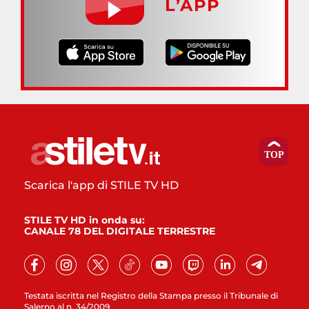
L’APP
Scarica l'app di STILE TV HD
STILE TV HD in onda su:
CANALE 78 DEL DIGITALE TERRESTRE
Testata iscritta nel Registro della Stampa presso il Tribunale di
Salerno al n. 34/2009