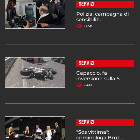
SERVIZI
Polizia, campagna di
sensibiliz...
6658
SERVIZI
Capaccio, fa
inversione sulla S...
6441
SERVIZI
"Sos vittima":
criminologa Bruz...