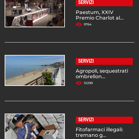
SERVIZI
Paestum, XXIV
Premio Charlot al...
9764
SERVIZI
Agropoli, sequestrati
ombrellon...
10299
SERVIZI
Fitofarmaci illegali:
tremano g...