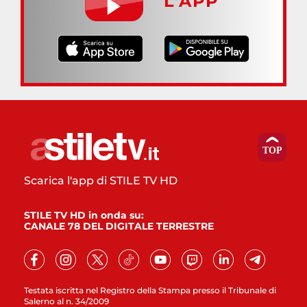
L’APP
Scarica l'app di STILE TV HD
STILE TV HD in onda su:
CANALE 78 DEL DIGITALE TERRESTRE
Testata iscritta nel Registro della Stampa presso il Tribunale di
Salerno al n. 34/2009