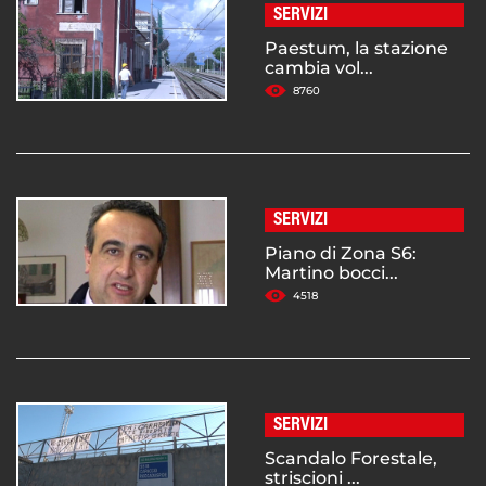
SERVIZI
Paestum, la stazione
cambia vol...
8760
SERVIZI
Piano di Zona S6:
Martino bocci...
4518
SERVIZI
Scandalo Forestale,
striscioni ...