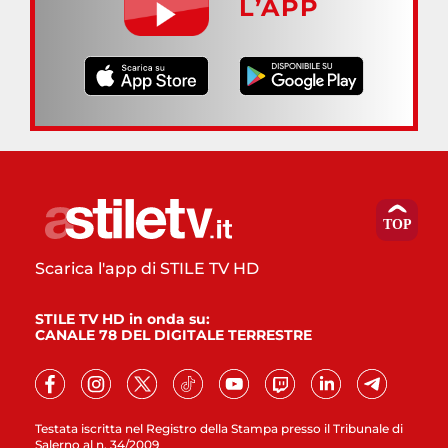
L’APP
Scarica l'app di STILE TV HD
STILE TV HD in onda su:
CANALE 78 DEL DIGITALE TERRESTRE
Testata iscritta nel Registro della Stampa presso il Tribunale di
Salerno al n. 34/2009