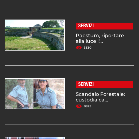
SERVIZI
Paestum, riportare
alla luce l'...
5330
SERVIZI
Scandalo Forestale:
custodia ca...
8925