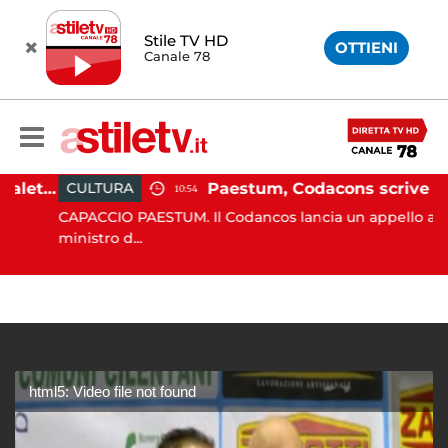
Stile TV HD
OTTIENI
Canale 78
Martina Carbonaro, braccialetto elettronico per i genitori della 14enne uccisa dall'ex
Paestum, Codacons scrive al ministro Giuli: "Rilanciare scavi dell'Anfiteatro nell'area archeologica"
CULTURA
10:54
CAPACCIO PAESTUM. Il Codancos lancia un appello al
ministro d...
html5: Video file not found