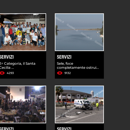
SERVIZI
SERVIZI
2^ Categoria, il Santa
Sele, foce
Cecilia ...
completamente ostrui...
4293
9132
SERVIZI
SERVIZI