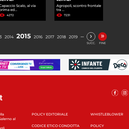
Capaccio Scalo, al via
Agropoli, scontro frontale
prima ed...
tra ...
4272
7231
»
›
2015
…
3
2014
2016
2017
2018
2019
SUCC.
FINE
lla
POLICY EDITORIALE
WHISTLEBLOWER
Salerno al
CODICE ETICO CONDOTTA
POLICY
gli