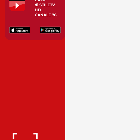
di STILETV
HD
CANALE 78