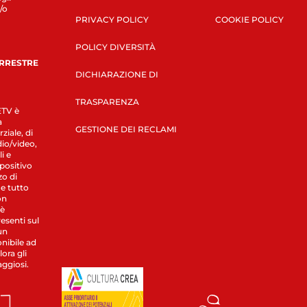
/o
PRIVACY POLICY
COOKIE POLICY
POLICY DIVERSITÀ
ERRESTRE
DICHIARAZIONE DI
TRASPARENZA
LETV è
a
GESTIONE DEI RECLAMI
ziale, di
dio/video,
i e
spositivo
zo di
 e tutto
on
 è
esenti sul
un
nibile ad
ora gli
aggiosi.