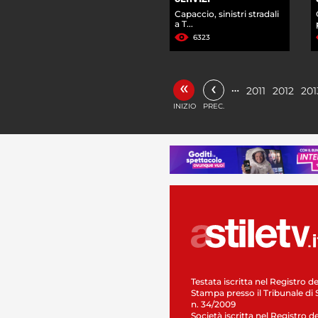
Capaccio, sinistri stradali
a T...
6323
«
‹
…
2011
2012
201
INIZIO
PREC.
Testata iscritta nel Registro de
Stampa presso il Tribunale di 
n. 34/2009
Società iscritta nel Registro de