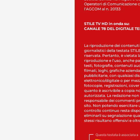
Operatori di Comunicazione c
l’AGCOM al n. 20133
STILE TV HD in onda su:
CANALE 78 DEL DIGITALE T
La riproduzione dei contenuti
giornalistici della testata STI
riservata. Pertanto, è vietata l
riproduzione e l’uso, anche par
testi, fotografie, contenuti au
filmati, loghi, grafiche aziendal
pubblicitarie, con qualsiasi di
elettronico/digitale o per mez
fotocopie, registrazioni, cover
quanto è ascrivibile a copia n
autorizzata. La redazione non
responsabile dei commenti pr
sito. Non potendo esercitare 
controllo continuo resta dispo
eliminarli su segnalazione qual
stessi risultano offensivi e oltr