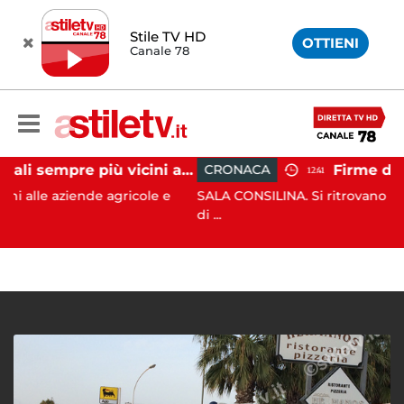
Stile TV HD
OTTIENI
Canale 78
Cinghiali sempre più vicini all'uomo: nel Cilento una famigliola arriva fino alla spiaggia
CRONACA
12:41
nde agricole e
SALA CONSILINA. Si ritrovano liquidatori e 
di ...