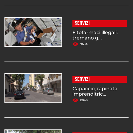
SERVIZI
Fitofarmaci illegali:
tremano g...
9694
SERVIZI
Capaccio, rapinata
imprenditric...
8849