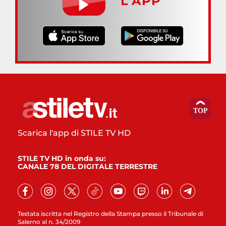
L’APP
Scarica l'app di STILE TV HD
STILE TV HD in onda su:
CANALE 78 DEL DIGITALE TERRESTRE
Testata iscritta nel Registro della Stampa presso il Tribunale di
Salerno al n. 34/2009