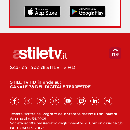
Scarica l'app di STILE TV HD
STILE TV HD in onda su:
CANALE 78 DEL DIGITALE TERRESTRE
Testata iscritta nel Registro della Stampa presso il Tribunale di
Salerno al n. 34/2009
Società iscritta nel Registro degli Operatori di Comunicazione c/o
l’AGCOM al n. 20133