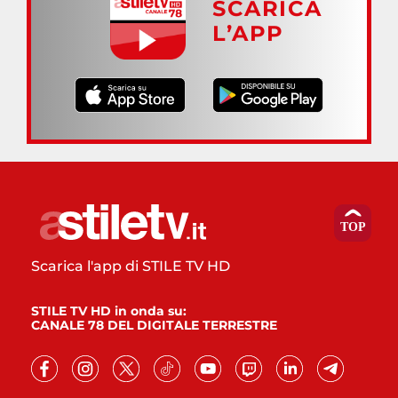
SCARICA
L’APP
Scarica l'app di STILE TV HD
STILE TV HD in onda su:
CANALE 78 DEL DIGITALE TERRESTRE