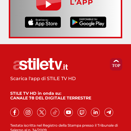
L’APP
Scarica l'app di STILE TV HD
STILE TV HD in onda su:
CANALE 78 DEL DIGITALE TERRESTRE
Testata iscritta nel Registro della Stampa presso il Tribunale di
Salerno al n. 34/2009