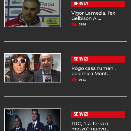
SERVIZI
Vigor Lamezia, l'ex
Gelbison Al...
3896
SERVIZI
Rogo casa rumeni,
polemica Mont...
9383
SERVIZI
TRC, "La Terra di
mezzo": nuovo...