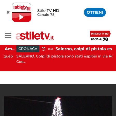
Stile TV HD
OTTIENI
Canale 78
Gozzo affonda in Costiera Amalfitana: occupanti soccorsi da altri natanti
Salerno, colpi di pistola esplosi a Pastena: paura tra i r
CRONACA
16:43
ueo
SALERNO. Colpi di pistola sono stati esplosi in via Rocco
Coc...