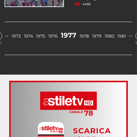
4493
1977
…
…
1973
1974
1975
1976
1978
1979
1980
1981
C.
SCARICA