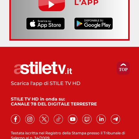
L’APP
Scarica l'app di STILE TV HD
STILE TV HD in onda su:
CANALE 78 DEL DIGITALE TERRESTRE
Testata iscritta nel Registro della Stampa presso il Tribunale di
Salerno al n. 34/2009