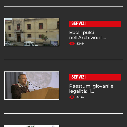
SERVIZI
Eboli, pulci
nell’Archivio: il ...
5249
SERVIZI
Paestum, giovani e
legalità: il...
4834