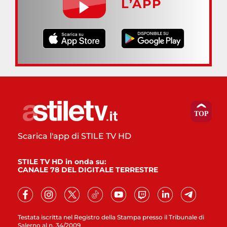
L’APP
Scarica l'app di STILE TV HD
STILE TV HD in onda su:
CANALE 78 DEL DIGITALE TERRESTRE
Testata iscritta nel Registro della Stampa presso il Tribunale di
Salerno al n. 34/2009