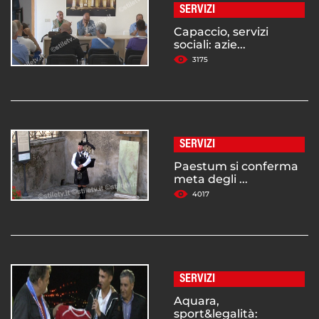
SERVIZI
Capaccio, servizi
sociali: azie...
3175
SERVIZI
Paestum si conferma
meta degli ...
4017
SERVIZI
Aquara,
sport&legalità: