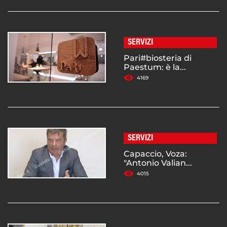
SERVIZI
Pari#biosteria di
Paestum: è la...
4169
SERVIZI
Capaccio, Voza:
"Antonio Valian...
4015