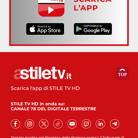
L’APP
Scarica l'app di STILE TV HD
STILE TV HD in onda su:
CANALE 78 DEL DIGITALE TERRESTRE
Testata iscritta nel Registro della Stampa presso il Tribunale di