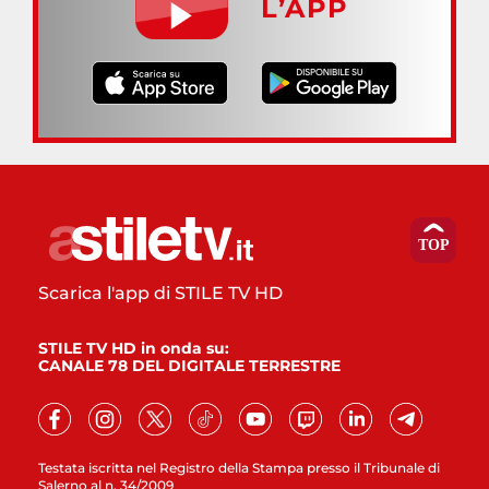
L’APP
Scarica l'app di STILE TV HD
STILE TV HD in onda su:
CANALE 78 DEL DIGITALE TERRESTRE
Testata iscritta nel Registro della Stampa presso il Tribunale di
Salerno al n. 34/2009