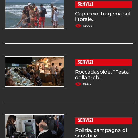
SERVIZI
Capaccio, tragedia sul
litorale...
13006
SERVIZI
Roccadaspide, “Festa
della treb...
8063
SERVIZI
Polizia, campagna di
sensibiliz...