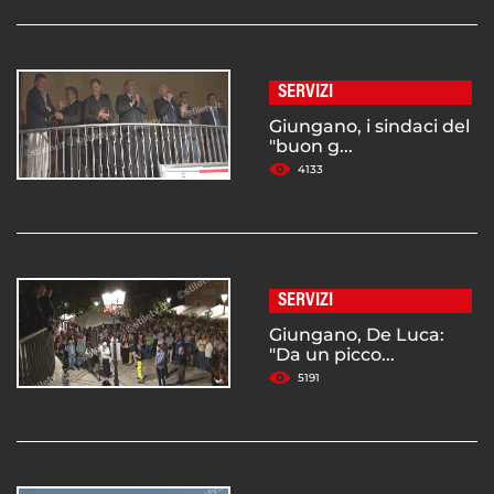
SERVIZI
Giungano, i sindaci del
"buon g...
4133
SERVIZI
Giungano, De Luca:
"Da un picco...
5191