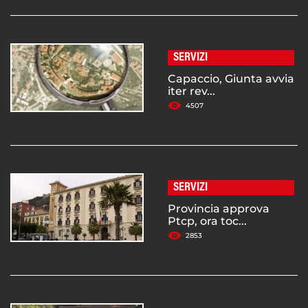
SERVIZI
Capaccio, Giunta avvia
iter rev...
4507
SERVIZI
Provincia approva
Ptcp, ora toc...
2853