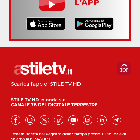
L’APP
Scarica l'app di STILE TV HD
STILE TV HD in onda su:
CANALE 78 DEL DIGITALE TERRESTRE
Testata iscritta nel Registro della Stampa presso il Tribunale di
Salerno al n. 34/2009