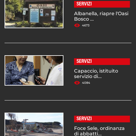
SERVIZI
Albanella, riapre l'Oasi
Bosco ...
4673
SERVIZI
Capaccio, istituito
servizio di...
4084
SERVIZI
Foce Sele, ordinanza
di abbatti...