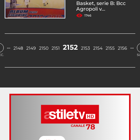
Basket, serie B: Bcc
Agropoli v...
1746
‹
2152
…
…
2148
2149
2150
2151
2153
2154
2155
2156
C.
S