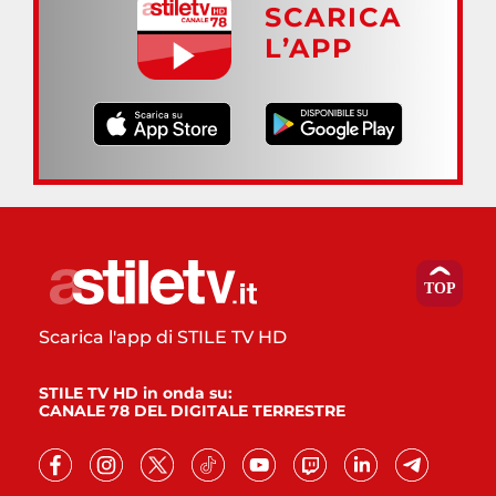
SCARICA
L’APP
Scarica l'app di STILE TV HD
STILE TV HD in onda su:
CANALE 78 DEL DIGITALE TERRESTRE