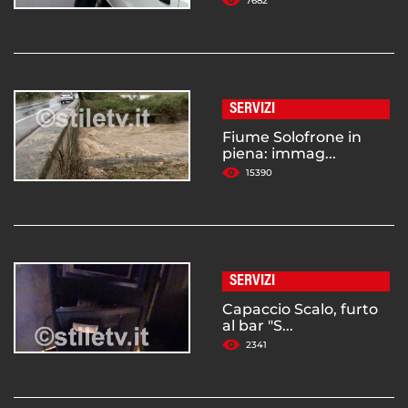
7682
SERVIZI
Fiume Solofrone in
piena: immag...
15390
SERVIZI
Capaccio Scalo, furto
al bar "S...
2341