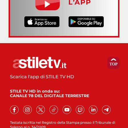
L’APP
Scarica l'app di STILE TV HD
STILE TV HD in onda su:
CANALE 78 DEL DIGITALE TERRESTRE
Testata iscritta nel Registro della Stampa presso il Tribunale di
Salerno al n. 34/2009