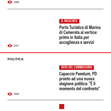
2561
IL RISULTATO
Porto Turistico di Marina
di Camerota al vertice:
primo in Italia per
accoglienza e servizi
247
POLITICA
NOTA DEL COMMISSARIO
Capaccio Paestum, PD
pronto ad una nuova
stagione politica: "È il
momento del confronto"
1357
LA DENUNCIA