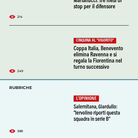
Marianucci: tre mesi di
stop per il difensore
214
CINQUINA AL "VIGORITO"
Coppa Italia, Benevento
elimina Ravenna e si
regala la Fiorentina nel
turno successivo
249
RUBRICHE
L'OPINIONE
Salernitana, Giardullo:
"Iervolino riporti questa
squadra in serie B"
388