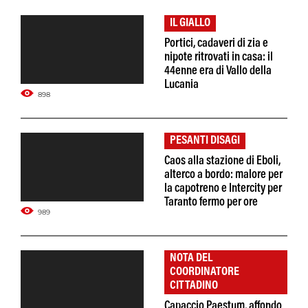
IL GIALLO
Portici, cadaveri di zia e
nipote ritrovati in casa: il
44enne era di Vallo della
Lucania
898
PESANTI DISAGI
Caos alla stazione di Eboli,
alterco a bordo: malore per
la capotreno e Intercity per
Taranto fermo per ore
989
NOTA DEL
COORDINATORE
CITTADINO
Capaccio Paestum, affondo