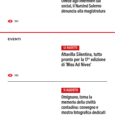
Offese agli infermieri sui
social, il Nursind Salerno
denuncia alla magistratura
361
EVENTI
12 AGOSTO
Altavilla Silentina, tutto
pronto per la 17^ edizione
di 'Miss Ad Nives'
183
11 AGOSTO
Omignano, torna la
memoria della civiltà
contadina: convegno e
mostra fotografica dedicati