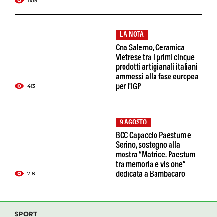
1105
LA NOTA
Cna Salerno, Ceramica
Vietrese tra i primi cinque
prodotti artigianali italiani
ammessi alla fase europea
413
per I'IGP
9 AGOSTO
BCC Capaccio Paestum e
Serino, sostegno alla
mostra “Matrice. Paestum
tra memoria e visione”
718
dedicata a Bambacaro
SPORT