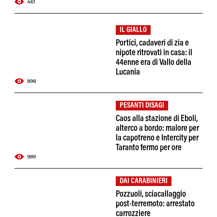
461
IL GIALLO
Portici, cadaveri di zia e
nipote ritrovati in casa: il
44enne era di Vallo della
Lucania
898
PESANTI DISAGI
Caos alla stazione di Eboli,
alterco a bordo: malore per
la capotreno e Intercity per
Taranto fermo per ore
989
DAI CARABINIERI
Pozzuoli, sciacallaggio
post-terremoto: arrestato
carrozziere