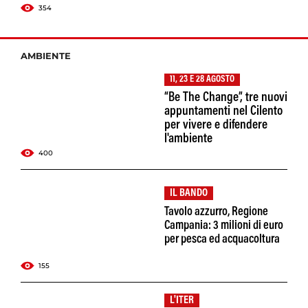
354
AMBIENTE
11, 23 E 28 AGOSTO
“Be The Change”, tre nuovi
appuntamenti nel Cilento
per vivere e difendere
l'ambiente
400
IL BANDO
Tavolo azzurro, Regione
Campania: 3 milioni di euro
per pesca ed acquacoltura
155
L'ITER