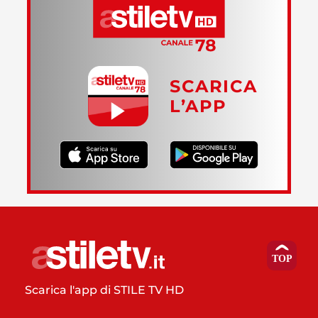
SCARICA
L’APP
Scarica l'app di STILE TV HD