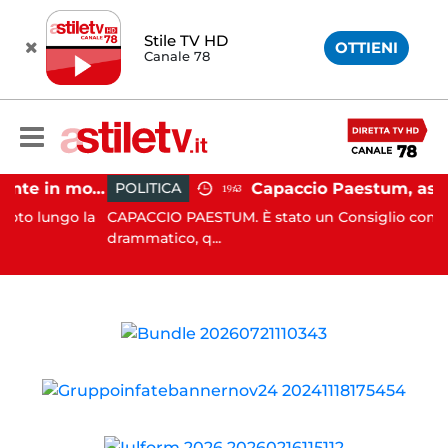
Stile TV HD
OTTIENI
Canale 78
Castellabate, incidente in moto: 27enne in ospedale
POLITICA
19:43
go la
CAPACCIO PAESTUM. È stato un Consiglio comunale
drammatico, q...