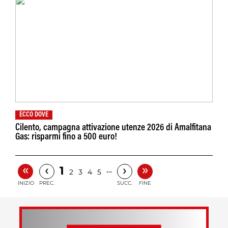
ECCO DOVE
Cilento, campagna attivazione utenze 2026 di Amalfitana
Gas: risparmi fino a 500 euro!
«
»
‹
›
1
…
2
3
4
5
INIZIO
PREC.
SUCC.
FINE