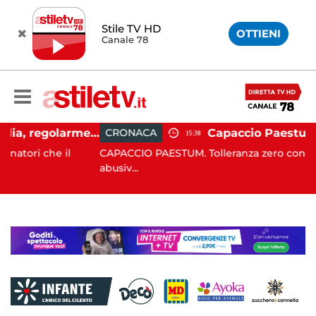
Stile TV HD
OTTIENI
Canale 78
Ospedale Battipaglia, regolarmente in funzione il Servizio Trasfusionale
CRONACA
15:38
il
CAPACCIO PAESTUM. Tolleranza zero contro l'occupazi
abusiv...