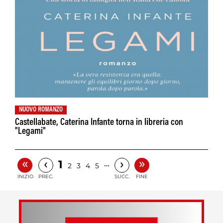
NUOVO ROMANZO
Castellabate, Caterina Infante torna in libreria con
"Legami"
«
»
‹
›
1
…
2
3
4
5
INIZIO
PREC.
SUCC.
FINE