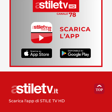
SCARICA
L’APP
Scarica l'app di STILE TV HD