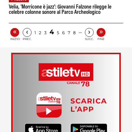
Velia, 'Morricone è jazz': Giovanni Falzone rilegge le
celebre colonne sonore al Parco Archeologico
«
»
‹
›
4
…
1
2
3
5
6
7
8
INIZIO
PREC.
SUCC.
FINE
SCARICA
L’APP