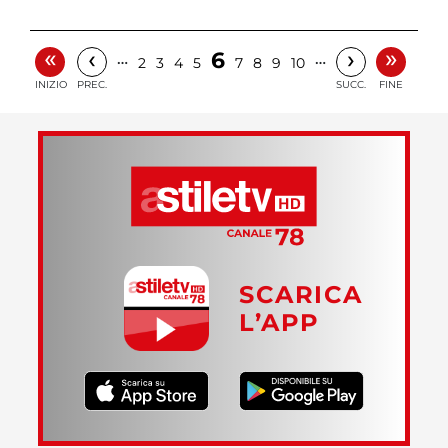
«
»
‹
›
6
…
…
2
3
4
5
7
8
9
10
INIZIO
PREC.
SUCC.
FINE
SCARICA
L’APP