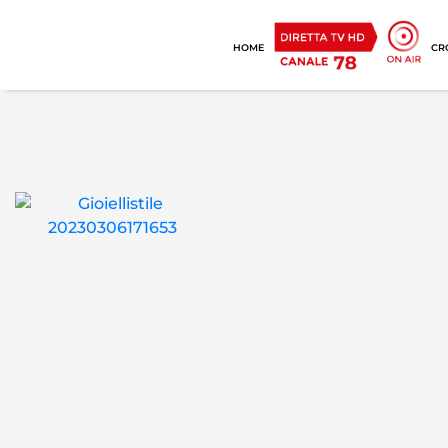
HOME
CR