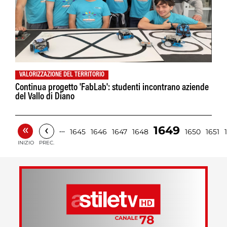
VALORIZZAZIONE DEL TERRITORIO
Continua progetto 'FabLab': studenti incontrano aziende
del Vallo di Diano
«
‹
1649
…
1645
1646
1647
1648
1650
1651
INIZIO
PREC.