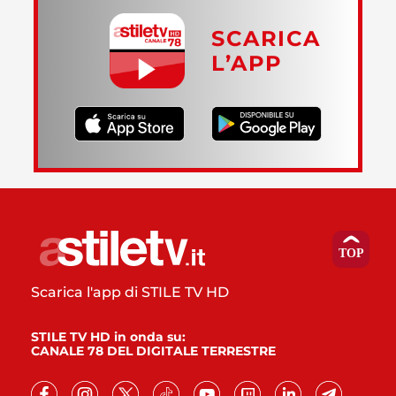
SCARICA
L’APP
Scarica l'app di STILE TV HD
STILE TV HD in onda su:
CANALE 78 DEL DIGITALE TERRESTRE