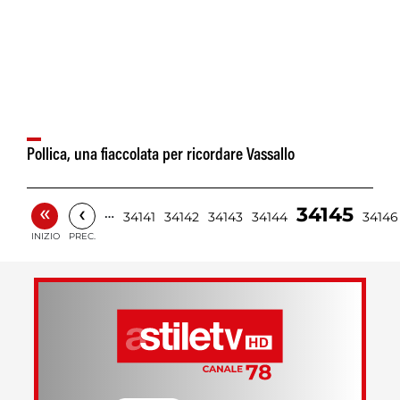
Pollica, una fiaccolata per ricordare Vassallo
«
‹
34145
…
34141
34142
34143
34144
34146
INIZIO
PREC.