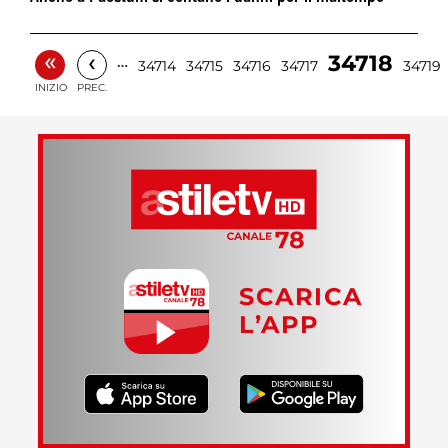
«
‹
34718
…
34714
34715
34716
34717
34719
INIZIO
PREC.
SCARICA
L’APP