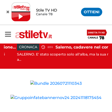
Stile TV HD
OTTIENI
Canale 78
Capaccio Paestum, evasione tassa di soggiorno: scoperte 49 strutture fantasma, elevate 132 sanzioni
Salerno, cadavere nel cortile di un palazzo: indaga la Polizia
CRONACA
13:55
SALERNO. E' stato scoperto solo all'alba, ma la sua morte
a...