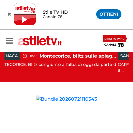
Stile TV HD
OTTIENI
Canale 78
Montecorice, blitz sulle spiagge libere: sequestrati oltre 300 ombrelloni e lettini lasciati sull’arenile
SANITÀ
14:20
a di oggi da parte di
CAPACCIO PAESTUM. All’esito di proficue 
il ...