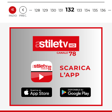
«
‹
132
…
…
128
129
130
131
133
134
135
136
INIZIO
PREC.
SCARICA
L’APP