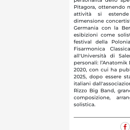
Pitagora, ottenendo ne
attività si estend
dimensione concertist
Germania con la Ber
esibizioni come soli
festival della Polon
Fisarmonica Classi
all'Università di Sa
personali: l’Anatomik 
2020, con cui ha pubb
2025, dopo essere stat
italiani dall'associa
Rizzo Big Band, gran
composizione, arra
solistica.