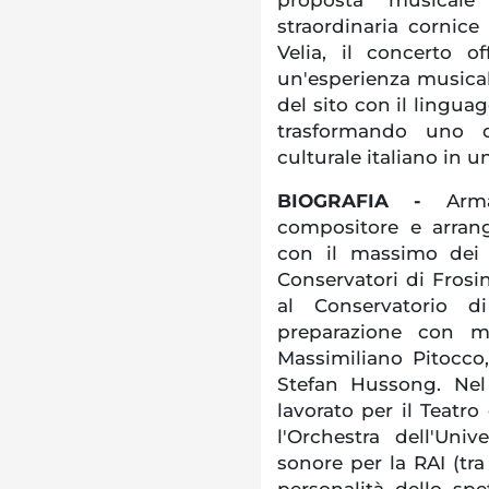
straordinaria cornic
Velia, il concerto o
un'esperienza musicale
del sito con il lingua
trasformando uno d
culturale italiano in 
BIOGRAFIA -
Arm
compositore e arrang
con il massimo dei 
Conservatori di Fros
al Conservatorio d
preparazione con m
Massimiliano Pitocco
Stefan Hussong. Nel 
lavorato per il Teatro
l'Orchestra dell'Uni
sonore per la RAI (tra
personalità dello sp