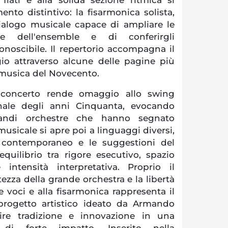
nto distintivo: la fisarmonica solista,
ialogo musicale capace di ampliare le
ive dell'ensemble e di conferirgli
onoscibile. Il repertorio accompagna il
io attraverso alcune delle pagine più
 musica del Novecento.
 concerto rende omaggio allo swing
onale degli anni Cinquanta, evocando
grandi orchestre che hanno segnato
musicale si apre poi a linguaggi diversi,
z contemporaneo e le suggestioni del
quilibrio tra rigore esecutivo, spazio
e intensità interpretativa. Proprio il
ezza della grande orchestra e la libertà
le voci e alla fisarmonica rappresenta il
l progetto artistico ideato da Armando
ire tradizione e innovazione in una
di forte impatto. Inserito nella