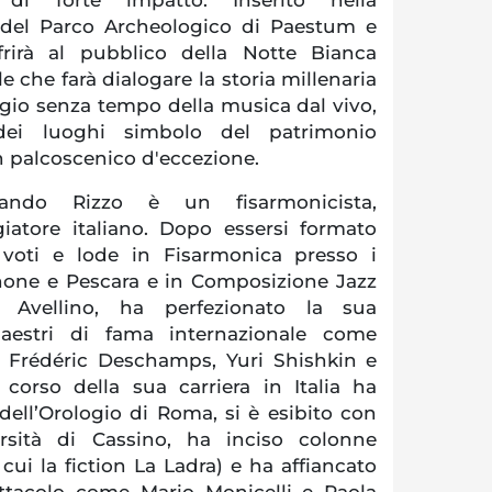
e del Parco Archeologico di Paestum e
ffrirà al pubblico della Notte Bianca
 che farà dialogare la storia millenaria
ggio senza tempo della musica dal vivo,
ei luoghi simbolo del patrimonio
un palcoscenico d'eccezione.
ando Rizzo è un fisarmonicista,
iatore italiano. Dopo essersi formato
voti e lode in Fisarmonica presso i
inone e Pescara e in Composizione Jazz
i Avellino, ha perfezionato la sua
aestri di fama internazionale come
, Frédéric Deschamps, Yuri Shishkin e
corso della sua carriera in Italia ha
 dell’Orologio di Roma, si è esibito con
versità di Cassino, ha inciso colonne
 cui la fiction La Ladra) e ha affiancato
ettacolo come Mario Monicelli e Paola