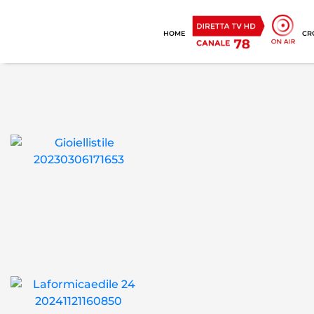
HOME
CR