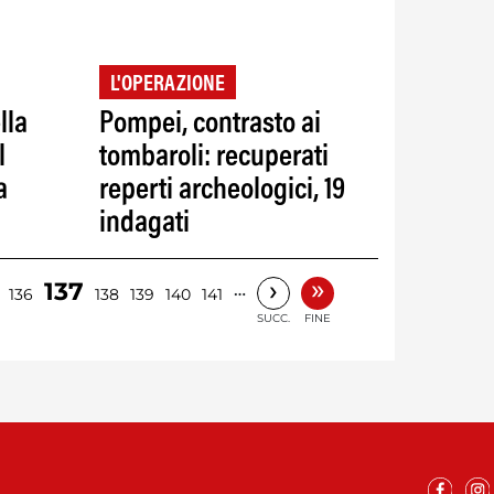
L'OPERAZIONE
lla
Pompei, contrasto ai
l
tombaroli: recuperati
a
reperti archeologici, 19
indagati
»
›
137
…
136
138
139
140
141
SUCC.
FINE