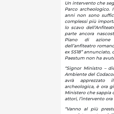
Un intervento che segn
Parco archeologico. I
anni non sono suffici
complessi più import
lo scavo dell’Anfitea
parte ancora nascost
Piano di azione 
dell’anfiteatro romano
ex SS18” annunciato, o
Paestum non ha avuto
“Signor Ministro – di
Ambiente del Codacons
avrà apprezzato il
archeologica, è ora gi
Ministero che sappia c
attori, l’intervento or
“Vanno al più presto