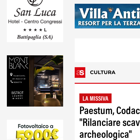
CULTURA
LA MISSIVA
Paestum, Codacon
"Rilanciare scavi
archeologica"