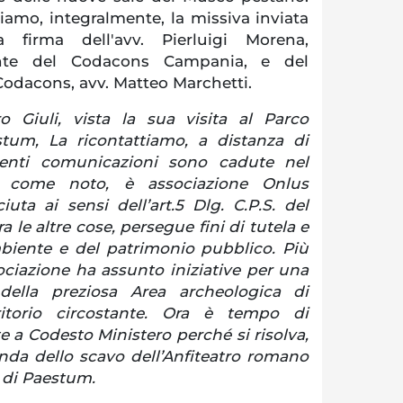
amo, integralmente, la missiva inviata
 firma dell'avv. Pierluigi Morena,
nte del Codacons Campania, e del
Codacons, avv. Matteo Marchetti.
ro Giuli, vista la sua visita al Parco
tum, La ricontattiamo, a distanza di
enti comunicazioni sono cadute nel
, come noto, è associazione Onlus
uta ai sensi dell’art.5 Dlg. C.P.S. del
ra le altre cose, persegue fini di tutela e
mbiente e del patrimonio pubblico. Più
ociazione ha assunto iniziative per una
 della preziosa Area archeologica di
itorio circostante. Ora è tempo di
 a Codesto Ministero perché si risolva,
enda dello scavo dell’Anfiteatro romano
a di Paestum.