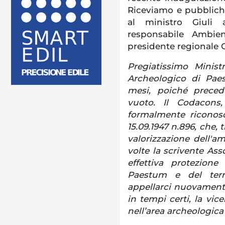
Riceviamo e pubblichi
al ministro Giuli a
responsabile Ambie
presidente regionale 
Pregiatissimo Minist
Archeologico di Paes
mesi, poiché preced
vuoto. Il Codacons
formalmente riconosci
15.09.1947 n.896, che, t
valorizzazione dell'a
volte la scrivente Ass
effettiva protezione
Paestum e del terr
appellarci nuovamente
in tempi certi, la vic
nell’area archeologic