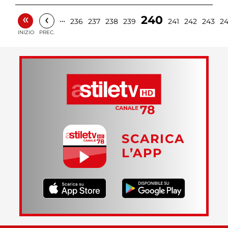
«
‹
240
…
236
237
238
239
241
242
243
2
INIZIO
PREC.
SCARICA
L’APP