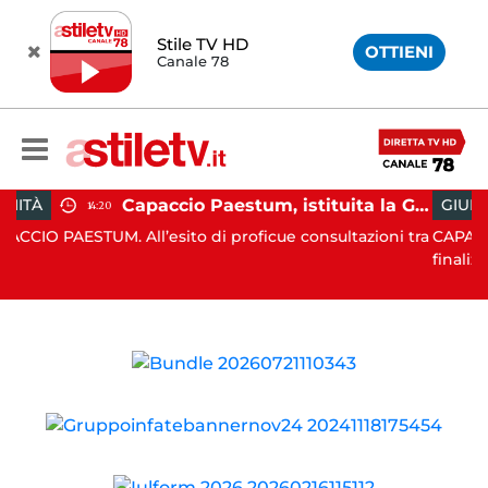
Stile TV HD
OTTIENI
Canale 78
Capaccio Paestum, istituita la Guardia Medica Turistica presso il Psaut di Piazza Santini
GIUDIZIARIA
12:25
cue consultazioni tra
CAPACCIO PAESTUM. Nell’ambito delle cos
finaliz...