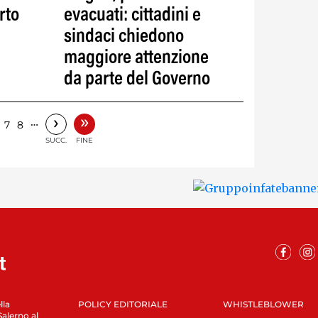
rto
evacuati: cittadini e
sindaci chiedono
maggiore attenzione
da parte del Governo
»
›
…
7
8
SUCC.
FINE
lla
POLICY EDITORIALE
WHISTLEBLOWER
Salerno al