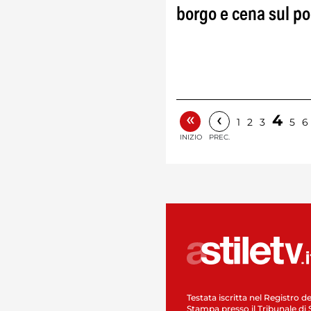
borgo e cena sul po
«
‹
4
1
2
3
5
6
INIZIO
PREC.
Testata iscritta nel Registro de
Stampa presso il Tribunale di 