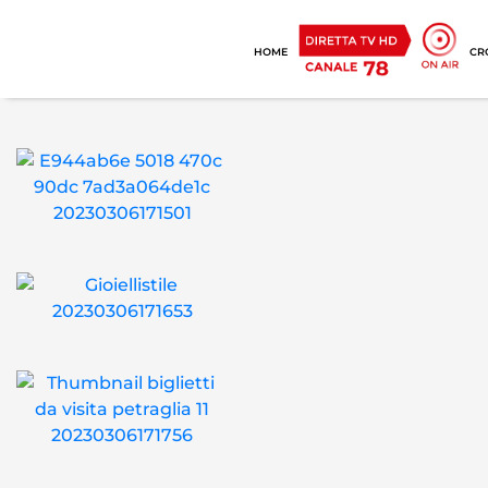
HOME
CR