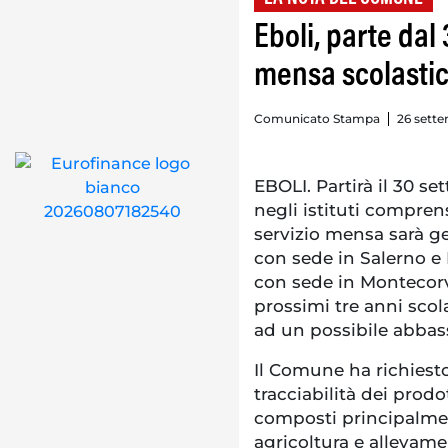
Eboli, parte dal 
mensa scolasti
Comunicato Stampa
26 sette
EBOLI. Partirà il 30 se
negli istituti compren
servizio mensa sarà g
con sede in Salerno 
con sede in Montecorv
prossimi tre anni scol
ad un possibile abbass
Il Comune ha richiesto
tracciabilità dei prodot
composti principalmen
agricoltura e allevamen