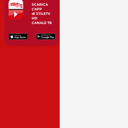
SCARICA
L’APP
di STILETV
HD
CANALE 78