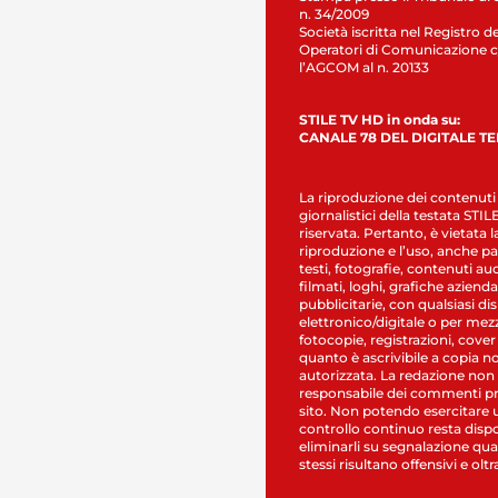
n. 34/2009
Società iscritta nel Registro de
Operatori di Comunicazione c
l’AGCOM al n. 20133
STILE TV HD in onda su:
CANALE 78 DEL DIGITALE T
La riproduzione dei contenuti
giornalistici della testata STI
riservata. Pertanto, è vietata l
riproduzione e l’uso, anche par
testi, fotografie, contenuti au
filmati, loghi, grafiche aziendal
pubblicitarie, con qualsiasi di
elettronico/digitale o per mez
fotocopie, registrazioni, cover
quanto è ascrivibile a copia n
autorizzata. La redazione non
responsabile dei commenti pr
sito. Non potendo esercitare 
controllo continuo resta dispo
eliminarli su segnalazione qual
stessi risultano offensivi e oltr