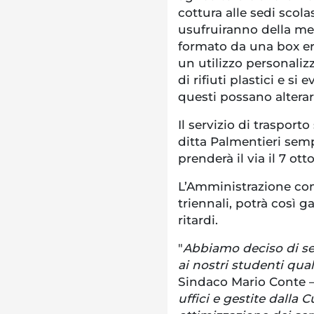
cottura alle sedi scola
usufruiranno della men
formato da una box er
un utilizzo personali
di rifiuti plastici e si
questi possano alterars
Il servizio di trasport
ditta Palmentieri semp
prenderà il via il 7 ott
L’Amministrazione co
triennali, potrà così g
ritardi.
"
Abbiamo deciso di se
ai nostri studenti qual
Sindaco Mario Conte 
uffici e gestite dalla 