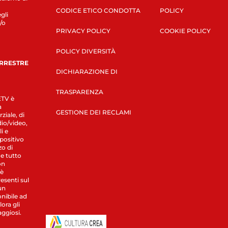
CODICE ETICO CONDOTTA
POLICY
gli
/o
PRIVACY POLICY
COOKIE POLICY
POLICY DIVERSITÀ
ERRESTRE
DICHIARAZIONE DI
TRASPARENZA
LETV è
a
GESTIONE DEI RECLAMI
ziale, di
dio/video,
i e
spositivo
zo di
 e tutto
on
 è
esenti sul
un
nibile ad
ora gli
aggiosi.