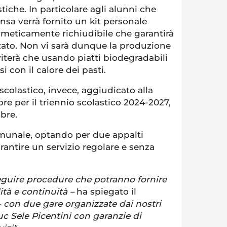
stiche. In particolare agli alunni che
sa verrà fornito un kit personale
meticamente richiudibile che garantirà
zzato. Non vi sarà dunque la produzione
 eviterà che usando piatti biodegradabili
i con il calore dei pasti.
o scolastico, invece, aggiudicato alla
re per il triennio scolastico 2024-2027,
obre.
munale, optando per due appalti
arantire un servizio regolare e senza
guire procedure che potranno fornire
ità e continuità –
ha spiegato il
–
con due gare organizzate dai nostri
Cuc Sele Picentini con garanzie di