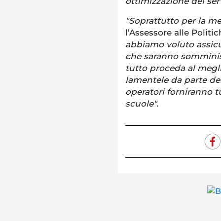
ottimizzazione dei serv
"Soprattutto per la m
l’Assessore alle Polit
abbiamo voluto assicur
che saranno somminist
tutto proceda al megl
lamentele da parte dei 
operatori forniranno t
scuole".