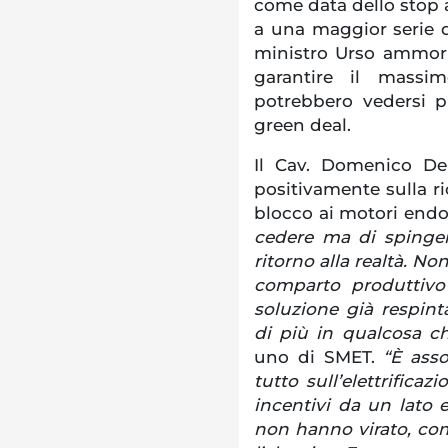
come data dello stop 
a una maggior serie d
ministro Urso ammorb
garantire il massi
potrebbero vedersi p
green deal.
Il Cav. Domenico De
positivamente sulla ri
blocco ai motori endo
cedere ma di sping
ritorno alla realtà. No
comparto produttivo
soluzione già respint
di più in qualcosa c
uno di SMET.
“È ass
tutto sull’elettrifica
incentivi da un lato e
non hanno virato, co