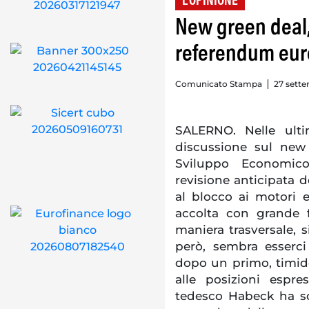
L'OPINIONE
New green deal,
referendum euro
Comunicato Stampa
27 sette
SALERNO. Nelle ulti
discussione sul new 
Sviluppo Economico
revisione anticipata d
al blocco ai motori e
accolta con grande f
maniera trasversale, s
però, sembra esserci
dopo un primo, timid
alle posizioni espre
tedesco Habeck ha so