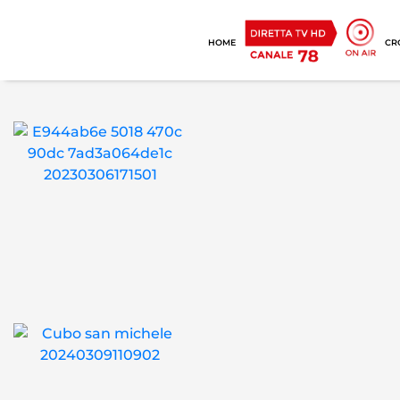
HOME
CR