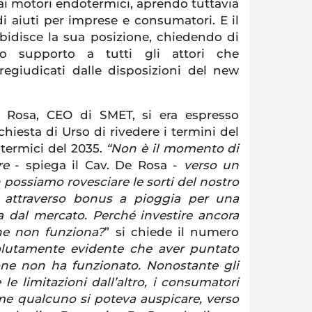
ai motori endotermici, aprendo tuttavia
i aiuti per imprese e consumatori. E il
idisce la sua posizione, chiedendo di
mo supporto a tutti gli attori che
regiudicati dalle disposizioni del new
 Rosa, CEO di SMET, si era espresso
chiesta di Urso di rivedere i termini del
termici del 2035.
“Non è il momento di
ere
- spiega il Cav. De Rosa -
verso un
n possiamo rovesciare le sorti del nostro
 attraverso bonus a pioggia per una
a dal mercato. Perché investire ancora
he non funziona?
” si chiede il numero
olutamente evidente che aver puntato
zione non ha funzionato. Nonostante gli
 le limitazioni dall’altro, i consumatori
me qualcuno si poteva auspicare, verso