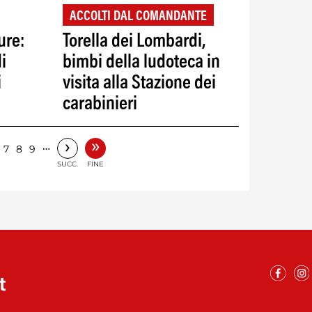
ACCOLTI DAL COMANDANTE
ure:
Torella dei Lombardi,
i
bimbi della ludoteca in
i
visita alla Stazione dei
carabinieri
»
›
…
7
8
9
SUCC.
FINE