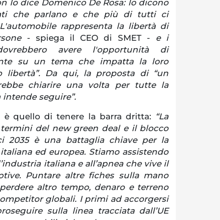
non lo dice Domenico De Rosa: lo dicono
ati che parlano e che più di tutti ci
 L'automobile rappresenta la libertà di
ersone
- spiega il CEO di SMET -
e i
dovrebbero avere l'opportunità di
ente su un tema che impatta la loro
o libertà”. Da qui, la proposta di “un
ebbe chiarire una volta per tutte la
 intende seguire”.
 è quello di tenere la barra dritta:
“La
i termini del new green deal e il blocco
i 2035 è una battaglia chiave per la
 italiana ed europea. Stiamo assistendo
’industria italiana e all’apnea che vive il
tive. Puntare altre fiches sulla mano
o perdere altro tempo, denaro e terreno
competitor globali. I primi ad accorgersi
proseguire sulla linea tracciata dall’UE