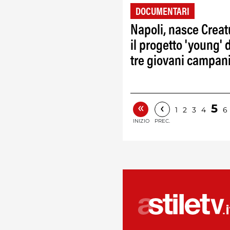
DOCUMENTARI
Napoli, nasce Creat
il progetto 'young' d
tre giovani campan
«
‹
5
1
2
3
4
6
INIZIO
PREC.