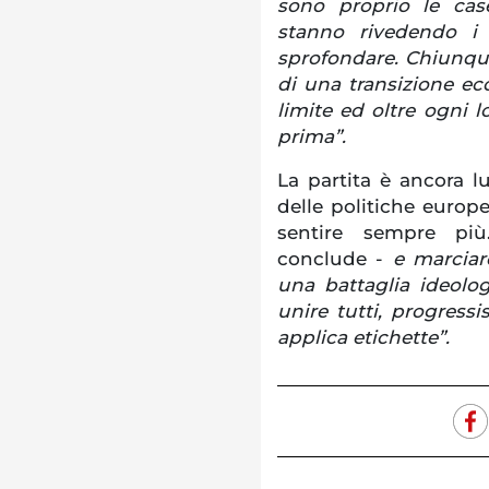
sono proprio le cas
stanno rivedendo i l
sprofondare. Chiunque 
di una transizione ec
limite ed oltre ogni l
prima”.
La partita è ancora lu
delle politiche europ
sentire sempre pi
conclude -
e marciare
una battaglia ideol
unire tutti, progressi
applica etichette”.