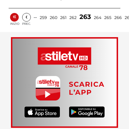
«
‹
263
…
259
260
261
262
264
265
266
2
INIZIO
PREC.
SCARICA
L’APP