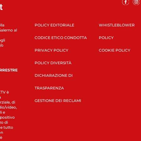
lla
POLICY EDITORIALE
WHISTLEBLOWER
Salerno al
CODICE ETICO CONDOTTA
POLICY
gli
/o
PRIVACY POLICY
COOKIE POLICY
POLICY DIVERSITÀ
ERRESTRE
DICHIARAZIONE DI
TRASPARENZA
LETV è
a
GESTIONE DEI RECLAMI
ziale, di
dio/video,
i e
spositivo
zo di
 e tutto
on
 è