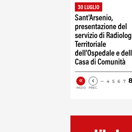
30 LUGLIO
Sant'Arsenio,
presentazione del
servizio di Radiolog
Territoriale
dell’Ospedale e del
Casa di Comunità
«
‹
…
4
5
6
7
INIZIO
PREC.