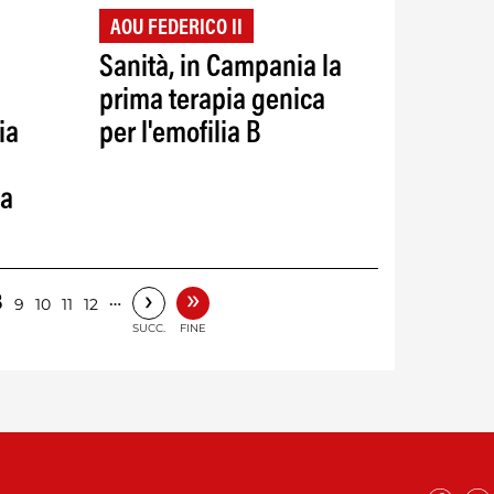
AOU FEDERICO II
Sanità, in Campania la
prima terapia genica
ia
per l'emofilia B
la
»
›
8
…
9
10
11
12
SUCC.
FINE