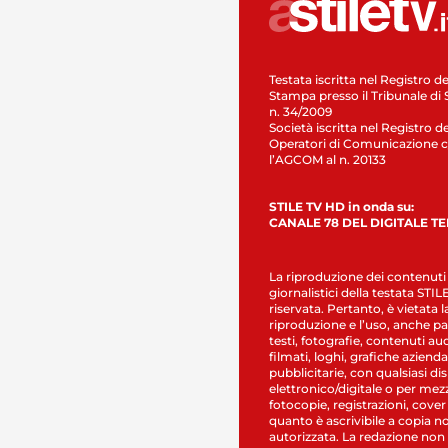
Testata iscritta nel Registro de
Stampa presso il Tribunale di 
n. 34/2009
Società iscritta nel Registro de
Operatori di Comunicazione c
l’AGCOM al n. 20133
STILE TV HD in onda su:
CANALE 78 DEL DIGITALE T
La riproduzione dei contenuti
giornalistici della testata STI
riservata. Pertanto, è vietata l
riproduzione e l’uso, anche par
testi, fotografie, contenuti au
filmati, loghi, grafiche aziendal
pubblicitarie, con qualsiasi di
elettronico/digitale o per mez
fotocopie, registrazioni, cover
quanto è ascrivibile a copia n
autorizzata. La redazione non