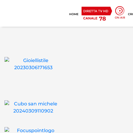
HOME
CR