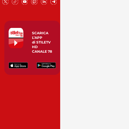
SCARICA
L’APP
di STILETV
HD
CANALE 78