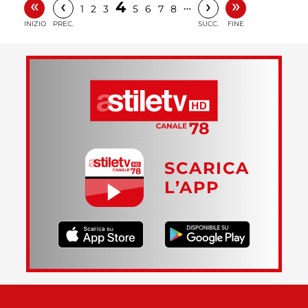
«
»
‹
›
4
…
1
2
3
5
6
7
8
INIZIO
PREC.
SUCC.
FINE
SCARICA
L’APP