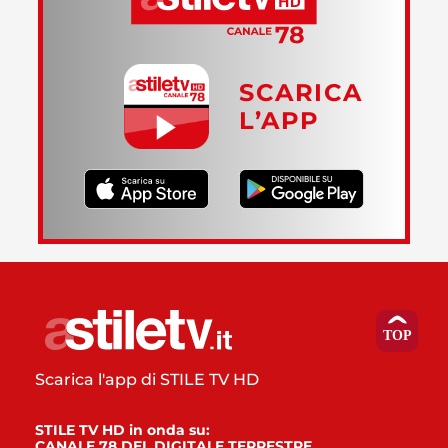
SCARICA
L’APP
Scarica l'app di STILE TV HD
STILE TV HD in onda su:
CANALE 78 DEL DIGITALE TERRESTRE