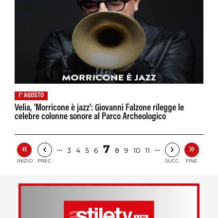
1° AGOSTO
Velia, 'Morricone è jazz': Giovanni Falzone rilegge le
celebre colonne sonore al Parco Archeologico
«
»
‹
›
7
…
…
3
4
5
6
8
9
10
11
INIZIO
PREC.
SUCC.
FINE