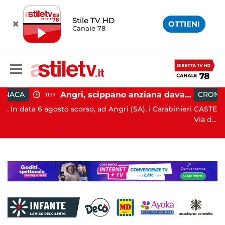
Stile TV HD
OTTIENI
Canale 78
Angri, scippano anziana davanti ad un negozio: tre arresti
CRONACA
05:42
so, ad Angri (SA), i Carabinieri
CASTELLABATE. Ha perso il cont
Via d...