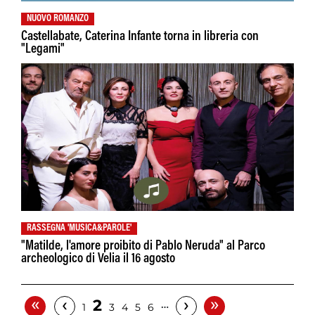
NUOVO ROMANZO
Castellabate, Caterina Infante torna in libreria con
"Legami"
RASSEGNA 'MUSICA&PAROLE'
"Matilde, l'amore proibito di Pablo Neruda" al Parco
archeologico di Velia il 16 agosto
«
»
‹
›
2
…
1
3
4
5
6