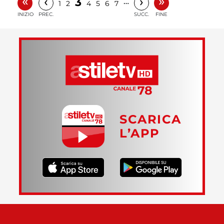
«
»
‹
›
3
…
1
2
4
5
6
7
INIZIO
PREC.
SUCC.
FINE
SCARICA
L’APP